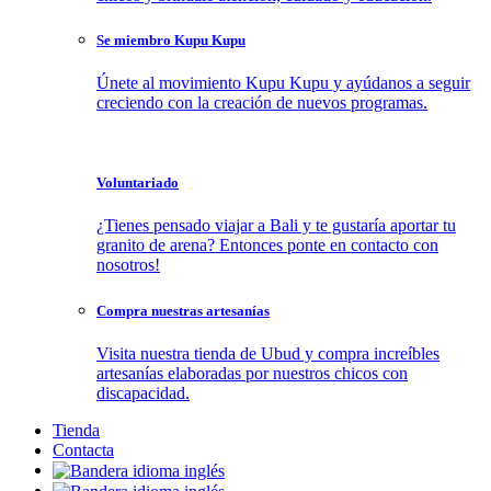
Se miembro Kupu Kupu
Únete al movimiento Kupu Kupu y ayúdanos a seguir
creciendo con la creación de nuevos programas.
Voluntariado
¿Tienes pensado viajar a Bali y te gustaría aportar tu
granito de arena? Entonces ponte en contacto con
nosotros!
Compra nuestras artesanías
Visita nuestra tienda de Ubud y compra increíbles
artesanías elaboradas por nuestros chicos con
discapacidad.
Tienda
Contacta